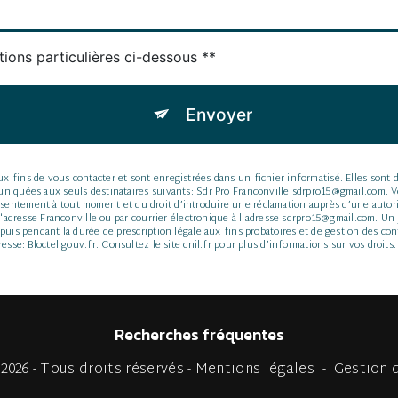
tions particulières ci-dessous **
Envoyer
ins de vous contacter et sont enregistrées dans un fichier informatisé. Elles sont des
iquées aux seuls destinataires suivants: Sdr Pro Franconville sdrpro15@gmail.com. Vou
 consentement à tout moment et du droit d’introduire une réclamation auprès d’une autori
l'adresse Franconville ou par courrier électronique à l'adresse sdrpro15@gmail.com. Un 
is pendant la durée de prescription légale aux fins probatoires et de gestion des conte
resse:
Bloctel.gouv.fr
. Consultez le site cnil.fr pour plus d’informations sur vos droits.
Recherches fréquentes
 2026 - Tous droits réservés -
Mentions légales
-
Gestion 