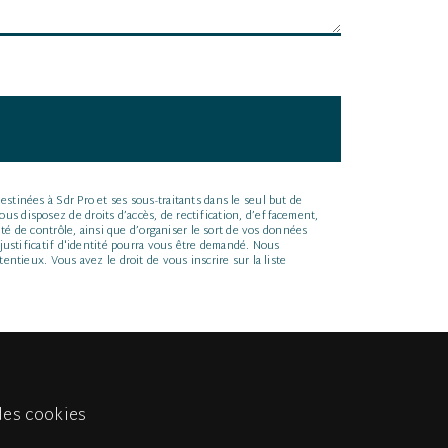
tinées à Sdr Pro et ses sous-traitants dans le seul but de
s disposez de droits d’accès, de rectification, d’effacement,
té de contrôle, ainsi que d’organiser le sort de vos données
justificatif d'identité pourra vous être demandé. Nous
ntieux. Vous avez le droit de vous inscrire sur la liste
des cookies