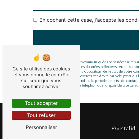
En cochant cette case, j'accepte les condi
** Les données personnelles communiquées sont nécessaires aux f
répondre à votre message. Les données collectées seront commun
Ce site utilise des cookies
de portabilité, de limitation, d’opposition, de retrait de votre
et vous donne le contrôle
post-mortem. Vous pouvez exercer ces droits par voie postale à 
sur ceux que vous
conservons vos données pendant la période de prise de contact pu
d'opposition au démarchage téléphonique, disponible à cette ad
souhaitez activer
Tout accepter
Tout refuser
Personnaliser
©
Vistalid
-