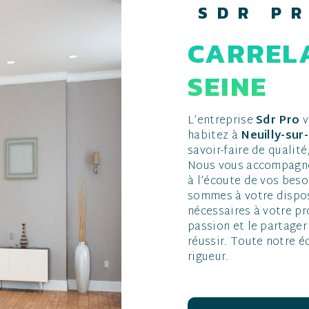
SDR P
CARRELAGE À NEUILLY-SUR-
SEINE
L’entreprise
Sdr Pro
v
habitez à
Neuilly-sur
savoir-faire de qualit
Nous vous accompagno
à l’écoute de vos beso
sommes à votre dispos
nécessaires à votre p
passion et le partager
réussir. Toute notre é
rigueur.